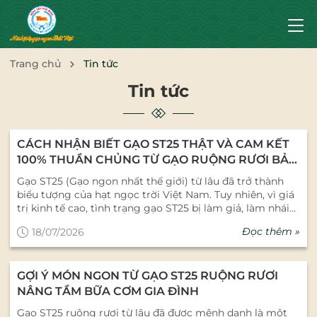
Trang chủ
Tin tức
Tin tức
CÁCH NHẬN BIẾT GẠO ST25 THẬT VÀ CAM KẾT
100% THUẦN CHỦNG TỪ GẠO RUỘNG RƯƠI BẢO
MINH
Gạo ST25 (Gạo ngon nhất thế giới) từ lâu đã trở thành
biểu tượng của hạt ngọc trời Việt Nam. Tuy nhiên, vì giá
trị kinh tế cao, tình trạng gạo ST25 bị làm giả, làm nhái
hoặc trộn các loại gạo rẻ tiền khác đang diễn ra vô cùng
Đọc thêm »
18/07/2026
tinh vi trên thị trường. Là người tiêu dùng thông thái,
làm sao để phân biệt được gạo ST25 thật? Hãy cùng
Nông Sản Bảo Minh lật mở cẩm nang nhận diện và
GỢI Ý MÓN NGON TỪ GẠO ST25 RUỘNG RƯƠI
khám phá dòng Gạo ST25 Ruộng Rươi thượng hạng -
cam kết 100% nguyên bản, nói không với gạo trộn. 1. 3
NÂNG TẦM BỮA CƠM GIA ĐÌNH
Cách Phân Biệt Gạo ST25 Thật Bằng Cảm Quan (Chính
Gạo ST25 ruộng rươi từ lâu đã được mệnh danh là một
Xác 99%) Bên cạnh việc kiểm tra bao bì và tem chống