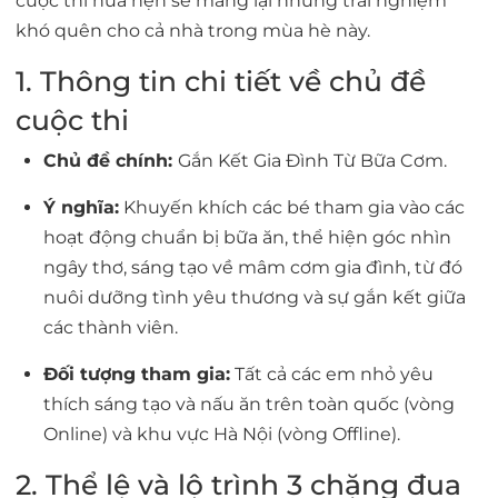
cuộc thi hứa hẹn sẽ mang lại những trải nghiệm
khó quên cho cả nhà trong mùa hè này.
1. Thông tin chi tiết về chủ đề
cuộc thi
Chủ đề chính:
Gắn Kết Gia Đình Từ Bữa Cơm.
Ý nghĩa:
Khuyến khích các bé tham gia vào các
hoạt động chuẩn bị bữa ăn, thể hiện góc nhìn
ngây thơ, sáng tạo về mâm cơm gia đình, từ đó
nuôi dưỡng tình yêu thương và sự gắn kết giữa
các thành viên.
Đối tượng tham gia:
Tất cả các em nhỏ yêu
thích sáng tạo và nấu ăn trên toàn quốc (vòng
Online) và khu vực Hà Nội (vòng Offline).
2. Thể lệ và lộ trình 3 chặng đua