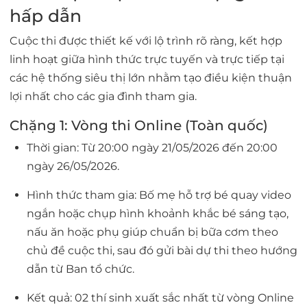
hấp dẫn
Cuộc thi được thiết kế với lộ trình rõ ràng, kết hợp
linh hoạt giữa hình thức trực tuyến và trực tiếp tại
các hệ thống siêu thị lớn nhằm tạo điều kiện thuận
lợi nhất cho các gia đình tham gia.
Chặng 1: Vòng thi Online (Toàn quốc)
Thời gian:
Từ 20:00 ngày 21/05/2026 đến 20:00
ngày 26/05/2026.
Hình thức tham gia:
Bố mẹ hỗ trợ bé quay video
ngắn hoặc chụp hình khoảnh khắc bé sáng tạo,
nấu ăn hoặc phụ giúp chuẩn bị bữa cơm theo
chủ đề cuộc thi, sau đó gửi bài dự thi theo hướng
dẫn từ Ban tổ chức.
Kết quả:
02 thí sinh xuất sắc nhất
từ vòng Online