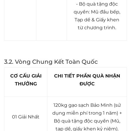
- Bộ quà tặng độc
quyền: Mũ đầu bếp,
Tạp dề & Giấy khen
từ chương trình.
3.2. Vòng Chung Kết Toàn Quốc
CƠ CẤU GIẢI
CHI TIẾT PHẦN QUÀ NHẬN
THƯỞNG
ĐƯỢC
120kg gạo sạch Bảo Minh
(sử
dụng miễn phí trong 1 năm) +
01 Giải Nhất
Bộ quà tặng độc quyền (Mũ,
tạp dề, giấy khen kỷ niệm).