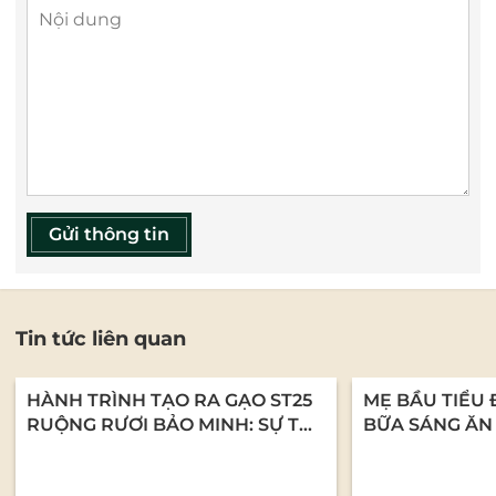
Gửi thông tin
Tin tức liên quan
HÀNH TRÌNH TẠO RA GẠO ST25
MẸ BẦU TIỂU 
RUỘNG RƯƠI BẢO MINH: SỰ TỬ
BỮA SÁNG ĂN
TẾ TỪ NHỮNG CON NGƯỜI LÀM
CHÁO YẾN MẠ
NGHỀ
DƯỠNG