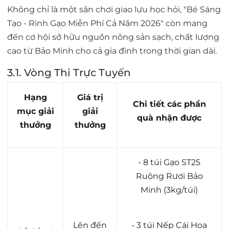
Không chỉ là một sân chơi giao lưu học hỏi, "Bé Sáng
Tạo - Rinh Gạo Miễn Phí Cả Năm 2026" còn mang
đến cơ hội sở hữu nguồn nông sản sạch, chất lượng
cao từ Bảo Minh cho cả gia đình trong thời gian dài.
3.1. Vòng Thi Trực Tuyến
Hạng
Giá trị
Chi tiết các phần
mục giải
giải
quà nhận được
thưởng
thưởng
- 8 túi Gạo ST25
Ruộng Rươi Bảo
Minh (3kg/túi)
Lên đến
- 3 túi Nếp Cái Hoa