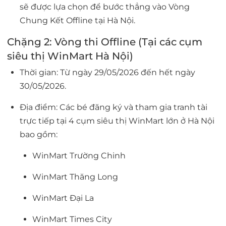
sẽ được lựa chọn để bước thẳng vào Vòng
Chung Kết Offline tại Hà Nội.
Chặng 2: Vòng thi Offline (Tại các cụm
siêu thị WinMart Hà Nội)
Thời gian:
Từ ngày 29/05/2026 đến hết ngày
30/05/2026.
Địa điểm:
Các bé đăng ký và tham gia tranh tài
trực tiếp tại 4 cụm siêu thị WinMart lớn ở Hà Nội
bao gồm:
WinMart Trường Chinh
WinMart Thăng Long
WinMart Đại La
WinMart Times City