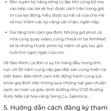
Rèn luyện kỹ năng sống tự lập:
Khi cùng bố mẹ
vào bếp, các bé sẽ học được cách trân trọng giá
trị của lao động, hiểu được sự vất vả của cha mẹ
và học thêm các kỹ năng cẩn thận, ngăn nắp.
Gia tăng tình cảm gia đình:
Những giờ phút cả
nhà cùng quay video, cùng check-in tại WinMart
sẽ là những thước phim kỷ niệm vô giá, lưu giữ
tuổi thơ ngọt ngào của con.
Về Bảo Minh:
Là đơn vị uy tín hàng đầu trong lĩnh
vực với 30 năm cung cấp gạo đặc sản vùng miền tại
Việt Nam, Bảo Minh cam kết đồng hành cùng sức
khỏe gia đình Việt thông qua những hạt gạo chuẩn
sạch, an toàn và giàu dinh dưỡng như ST25 Ruộng
Rươi, Nếp cái hoa vàng, Séng Cù, Japonica, ...
5. Hướng dẫn cách đăng ký tham