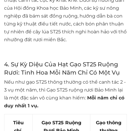
thuật canh tác cực kỳ khắt khe. Dưới sự hướng dẫn
của Hội đồng Khoa học Bảo Minh, các kỹ sư nông
nghiệp đã bám sát đồng ruộng, hướng dẫn bà con
từng kỹ thuật điều tiết nước, cách bón phân thuận
tự nhiên để cây lúa ST25 thích nghi hoàn hảo với thổ
nhưỡng đất rươi miền Bắc.
4. Sự Kỳ Diệu Của Hạt Gạo ST25 Ruộng
Rươi: Tinh Hoa Mỗi Năm Chỉ Có Một Vụ
Nếu như gạo ST25 thông thường có thể canh tác 2 -
3 vụ một năm, thì
Gạo ST25 ruộng rươi Bảo Minh
lại
là một đặc sản vô cùng khan hiếm:
Mỗi năm chỉ có
duy nhất 1 vụ.
Tiêu
Gạo ST25 Ruộng
Gạo thông
chí
Rươi Bảo Minh
thường