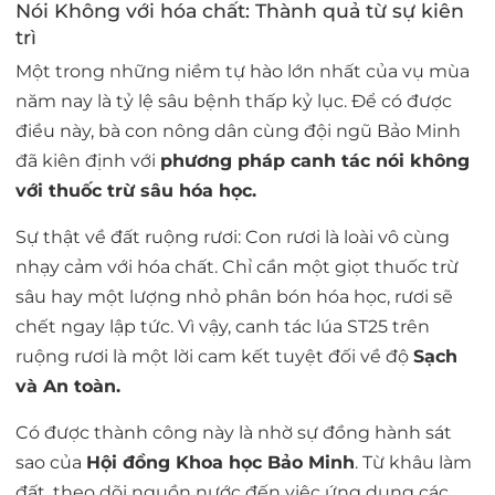
Nói Không với hóa chất: Thành quả từ sự kiên
trì
Một trong những niềm tự hào lớn nhất của vụ mùa
năm nay là tỷ lệ sâu bệnh thấp kỷ lục. Để có được
điều này, bà con nông dân cùng đội ngũ Bảo Minh
đã kiên định với
phương pháp
canh tác nói không
với thuốc trừ sâu hóa học.
Sự thật về đất ruộng rươi:
Con rươi là loài vô cùng
nhạy cảm với hóa chất. Chỉ cần một giọt thuốc trừ
sâu hay một lượng nhỏ phân bón hóa học, rươi sẽ
chết ngay lập tức. Vì vậy, canh tác lúa ST25 trên
ruộng rươi là một lời cam kết tuyệt đối về độ
Sạch
và An toàn.
Có được thành công này là nhờ sự đồng hành sát
sao của
Hội đồng Khoa học Bảo Minh
. Từ khâu làm
đất, theo dõi nguồn nước đến việc ứng dụng các