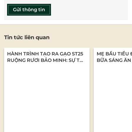
Gửi thông tin
Tin tức liên quan
HÀNH TRÌNH TẠO RA GẠO ST25
MẸ BẦU TIỂU 
RUỘNG RƯƠI BẢO MINH: SỰ TỬ
BỮA SÁNG ĂN
TẾ TỪ NHỮNG CON NGƯỜI LÀM
CHÁO YẾN MẠ
NGHỀ
DƯỠNG