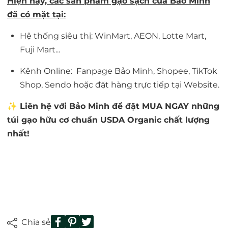
Hiện nay, các sản phẩm gạo sạch của Bảo Minh
đã có mặt tại:
Hệ thống siêu thị: WinMart, AEON, Lotte Mart,
Fuji Mart...
Kênh Online:
Fanpage Bảo Minh
,
Shopee
,
TikTok
Shop
, Sendo
hoặc đặt hàng trực tiếp tại
Website
.
✨ Liên hệ với Bảo Minh để đặt
MUA NGAY
những
túi gạo hữu cơ chuẩn USDA Organic chất lượng
nhất!
Chia sẻ