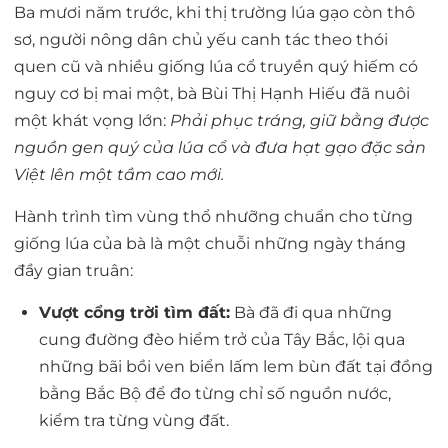
Ba mươi năm trước, khi thị trường lúa gạo còn thô
sơ, người nông dân chủ yếu canh tác theo thói
quen cũ và nhiều giống lúa cổ truyền quý hiếm có
nguy cơ bị mai một, bà Bùi Thị Hạnh Hiếu đã nuôi
một khát vọng lớn:
Phải phục tráng, giữ bằng được
nguồn gen quý của lúa cổ và đưa hạt gạo đặc sản
Việt lên một tầm cao mới.
Hành trình tìm vùng thổ nhưỡng chuẩn cho từng
giống lúa của bà là một chuỗi những ngày tháng
đầy gian truân:
Vượt cổng trời tìm đất:
Bà đã đi qua những
cung đường đèo hiểm trở của Tây Bắc, lội qua
những bãi bồi ven biển lấm lem bùn đất tại đồng
bằng Bắc Bộ để đo từng chỉ số nguồn nước,
kiểm tra từng vùng đất.