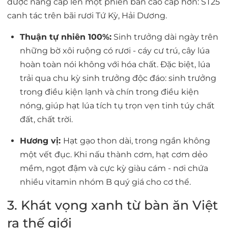
được nâng cấp lên một phiên bản cao cấp hơn:
ST25
canh tác trên bãi rươi Tứ Kỳ, Hải Dương
.
Thuận tự nhiên 100%:
Sinh trưởng dài ngày trên
những bờ xôi ruộng có rươi - cáy cư trú, cây lúa
hoàn toàn nói không với hóa chất. Đặc biệt, lúa
trải qua chu kỳ sinh trưởng độc đáo:
sinh trưởng
trong điều kiện lạnh và chín trong điều kiện
nóng
, giúp hạt lúa tích tụ trọn vẹn tinh túy chất
đất, chất trời.
Hương vị:
Hạt gạo thon dài, trong ngần không
một vết đục. Khi nấu thành cơm, hạt cơm dẻo
mềm, ngọt đậm và cực kỳ
giàu cám
- nơi chứa
nhiều vitamin nhóm B quý giá cho cơ thể.
3. Khát vọng xanh từ bàn ăn Việt
ra thế giới