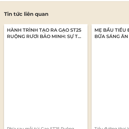
Tin tức liên quan
HÀNH TRÌNH TẠO RA GẠO ST25
MẸ BẦU TIỂU 
RUỘNG RƯƠI BẢO MINH: SỰ TỬ
BỮA SÁNG ĂN
TẾ TỪ NHỮNG CON NGƯỜI LÀM
CHÁO YẾN MẠ
NGHỀ
DƯỠNG
Phía sau mỗi túi Gạo ST25 Ruộng
Tiểu đường thai 