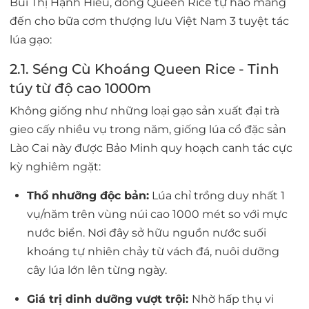
Bùi Thị Hạnh Hiếu, dòng Queen Rice tự hào mang
đến cho bữa cơm thượng lưu Việt Nam 3 tuyệt tác
lúa gạo:
2.1. Séng Cù Khoáng Queen Rice - Tinh
túy từ độ cao 1000m
Không giống như những loại gạo sản xuất đại trà
gieo cấy nhiều vụ trong năm, giống lúa cổ đặc sản
Lào Cai này được Bảo Minh quy hoạch canh tác cực
kỳ nghiêm ngặt:
Thổ nhưỡng độc bản:
Lúa chỉ trồng duy nhất
1
vụ/năm
trên vùng núi cao 1000 mét so với mực
nước biển. Nơi đây sở hữu nguồn nước suối
khoáng tự nhiên chảy từ vách đá, nuôi dưỡng
cây lúa lớn lên từng ngày.
Giá trị dinh dưỡng vượt trội:
Nhờ hấp thụ vi