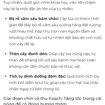
Tuy nhiên, dưới góc nhìn khoa học, việc
lớn chậm
này lại là một đặc ân lớn của tự nhiên:
Bộ rễ cắm sâu bám chắc:
Cây lúa có thêm thời
gian để đẩy bộ rễ cắm sâu xuống tầng đất ruộng
rươi màu mỡ, hấp thụ trọn vẹn nguồn đạm và
khoáng chất hữu cơ tự nhiên dồi dào do con rươi,
con cáy để lại.
Thân cây đanh dẻo:
Giúp cây lúa cứng cáp, tự
thân đề kháng tốt với sâu bệnh mà hoàn toàn
không cần đến thuốc bảo vệ thực vật.
Tích tụ dinh dưỡng đậm đặc:
Quá trình tích lũy
tinh bột diễn ra từ từ, giúp cấu trúc hạt lúa chắc
chắn ngay từ bên trong lõi.
Giai đoạn chín và thu hoạch: Tăng tốc trong cái
nóng để cô đọng hương thơm