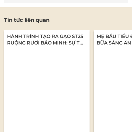
Tin tức liên quan
HÀNH TRÌNH TẠO RA GẠO ST25
MẸ BẦU TIỂU 
RUỘNG RƯƠI BẢO MINH: SỰ TỬ
BỮA SÁNG ĂN
TẾ TỪ NHỮNG CON NGƯỜI LÀM
CHÁO YẾN MẠ
NGHỀ
DƯỠNG