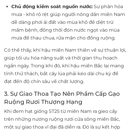
Chủ động kiểm soát nguồn nước:
Sự phân hóa
mưa - khô rõ rệt giúp người nông dân miền Nam
dễ dàng phơi ải đất vào mùa khô để diệt trừ
mầm bệnh, đồng thời đón nước ngọt vào mùa
mưa để thau chua, rửa mặn cho đồng ruộng.
Có thể thấy, khí hậu miền Nam thiên về sự thuận lợi,
giúp tối ưu hóa năng suất và thời gian thu hoạch
ngắn ngày. Trong khi đó, khí hậu miền Bắc lại mang
tính thử thách, bắt cây lúa phải kéo dài chu kỳ để
đạt đến độ chín sâu về chất lượng.
3. Sự Giao Thoa Tạo Nên Phẩm Cấp Gạo
Ruộng Rươi Thượng Hạng
Khi đem hạt giống ST25 từ miền Nam ra gieo cấy
trên những nương ruộng rươi cửa sông miền Bắc,
một sự giao thoa vĩ đại đã diễn ra. Đó là sự kết hợp