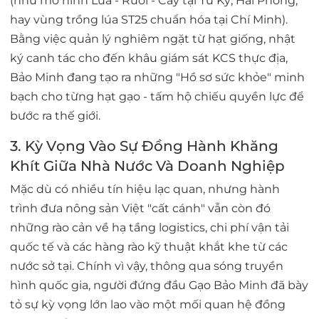
(như mô hình Lúa - Rươi - Cáy tại Tứ Kỳ, Hải Phòng,
hay vùng trồng lúa ST25 chuẩn hóa tại Chí Minh).
Bằng việc quản lý nghiêm ngặt từ hạt giống, nhật
ký canh tác cho đến khâu giám sát KCS thực địa,
Bảo Minh đang tạo ra những "Hồ sơ sức khỏe" minh
bạch cho từng hạt gạo - tấm hộ chiếu quyền lực để
bước ra thế giới.
3. Kỳ Vọng Vào Sự Đồng Hành Khăng
Khít Giữa Nhà Nước Và Doanh Nghiệp
Mặc dù có nhiều tín hiệu lạc quan, nhưng hành
trình đưa nông sản Việt "cất cánh" vẫn còn đó
những rào cản về hạ tầng logistics, chi phí vận tải
quốc tế và các hàng rào kỹ thuật khắt khe từ các
nước sở tại. Chính vì vậy, thông qua sóng truyền
hình quốc gia, người đứng đầu Gạo Bảo Minh đã bày
tỏ sự kỳ vọng lớn lao vào một mối quan hệ đồng