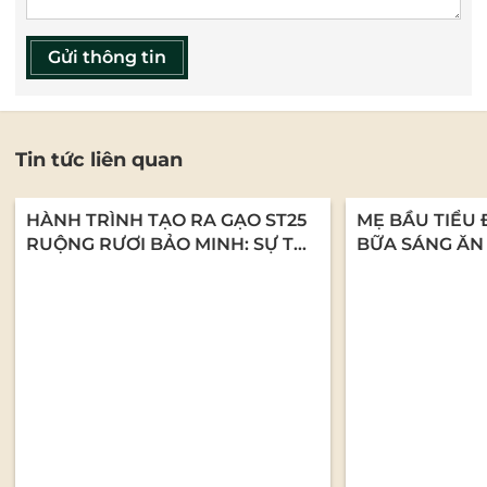
Gửi thông tin
Tin tức liên quan
HÀNH TRÌNH TẠO RA GẠO ST25
MẸ BẦU TIỂU 
RUỘNG RƯƠI BẢO MINH: SỰ TỬ
BỮA SÁNG ĂN
TẾ TỪ NHỮNG CON NGƯỜI LÀM
CHÁO YẾN MẠ
NGHỀ
DƯỠNG