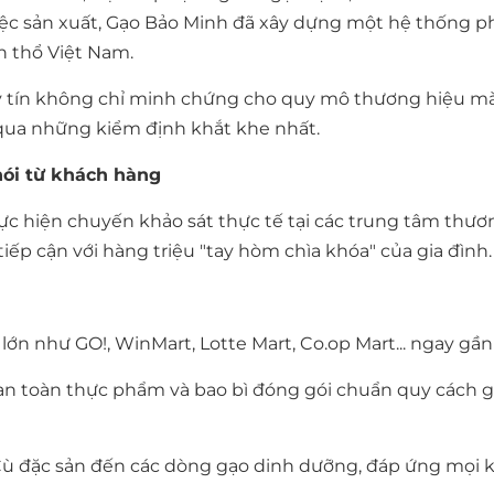
việc sản xuất, Gạo Bảo Minh đã xây dựng một hệ thống p
h thổ Việt Nam.
 uy tín không chỉ minh chứng cho quy mô thương hiệu mà
 qua những kiểm định khắt khe nhất.
nói từ khách hàng
hực hiện chuyến khảo sát thực tế tại các trung tâm thư
 tiếp cận với hàng triệu "tay hòm chìa khóa" của gia đình.
 lớn như GO!, WinMart, Lotte Mart, Co.op Mart... ngay gần
an toàn thực phẩm và bao bì đóng gói chuẩn quy cách 
Cù đặc sản đến các dòng gạo dinh dưỡng, đáp ứng mọi k