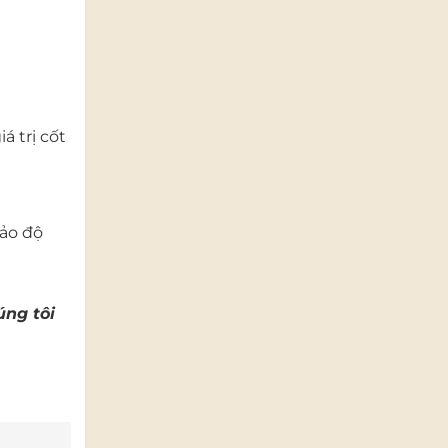
á trị cốt
bảo độ
úng tôi