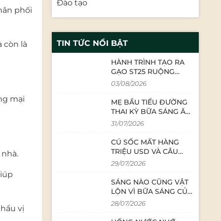
Đào tạo
hân phối
TIN TỨC NỔI BẬT
 còn là
HÀNH TRÌNH TẠO RA
GẠO ST25 RUỘNG
RƯƠI BẢO MINH: SỰ TỬ
03/08/2026
TẾ TỪ NHỮNG CON
ơng mại
NGƯỜI LÀM NGHỀ
MẸ BẦU TIỂU ĐƯỜNG
THAI KỲ BỮA SÁNG ĂN
GÌ? CÔNG THỨC CHÁO
31/07/2026
YẾN MẠCH TÔM DINH
DƯỠNG
CÚ SỐC MẤT HÀNG
TRIỆU USD VÀ CÂU
 nhà.
CHUYỆN BÁN GẠO
29/07/2026
THỜI 4.0: KHI CEO
giúp
TRỰC TIẾP LIVESTREAM
SÁNG NÀO CŨNG VẬT
LỘN VÌ BỮA SÁNG CỦA
CON? MẸ LƯU BÍ
28/07/2026
hẩu vị
QUYẾT 5 PHÚT NÀY
NGAY!