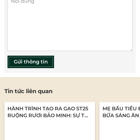
Gửi thông tin
Tin tức liên quan
HÀNH TRÌNH TẠO RA GẠO ST25
MẸ BẦU TIỂU 
RUỘNG RƯƠI BẢO MINH: SỰ TỬ
BỮA SÁNG ĂN
TẾ TỪ NHỮNG CON NGƯỜI LÀM
CHÁO YẾN MẠ
NGHỀ
DƯỠNG