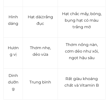
Hạt chắc mẩy, bóng,
Hình
Hạt dài,trắng
bụng hạt có màu
dáng
đục
trắng mờ
Thơm nồng nàn,
Hươn
Thơm nhẹ,
cơm dẻo như xôi,
g vị
dẻo vừa
ngọt hậu sâu
Dinh
Rất giàu khoáng
dưỡn
Trung bình
chất và Vitamin B
g