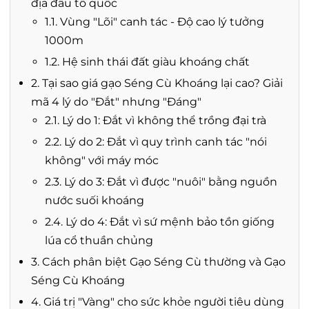
địa đầu tổ quốc
1.1. Vùng "Lõi" canh tác - Độ cao lý tưởng
1000m
1.2. Hệ sinh thái đất giàu khoáng chất
2. Tại sao giá gạo Séng Cù Khoáng lại cao? Giải
mã 4 lý do "Đắt" nhưng "Đáng"
2.1. Lý do 1: Đắt vì không thể trồng đại trà
2.2. Lý do 2: Đắt vì quy trình canh tác "nói
không" với máy móc
2.3. Lý do 3: Đắt vì được "nuôi" bằng nguồn
nước suối khoáng
2.4. Lý do 4: Đắt vì sứ mệnh bảo tồn giống
lúa cổ thuần chủng
3. Cách phân biệt Gạo Séng Cù thường và Gạo
Séng Cù Khoáng
4. Giá trị "Vàng" cho sức khỏe người tiêu dùng