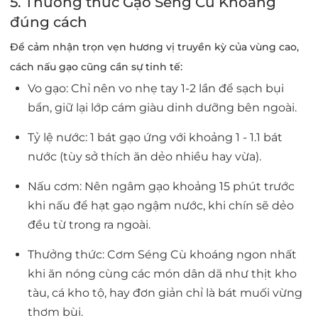
5. Thưởng thức Gạo Séng Cù Khoáng
đúng cách
Để cảm nhận trọn vẹn hương vị truyền kỳ của vùng cao,
cách nấu gạo cũng cần sự tinh tế:
Vo gạo:
Chỉ nên vo nhẹ tay 1-2 lần để sạch bụi
bẩn, giữ lại lớp cám giàu dinh dưỡng bên ngoài.
Tỷ lệ nước:
1 bát gạo ứng với khoảng 1 - 1.1 bát
nước (tùy sở thích ăn dẻo nhiều hay vừa).
Nấu cơm:
Nên ngâm gạo khoảng 15 phút trước
khi nấu để hạt gạo ngậm nước, khi chín sẽ dẻo
đều từ trong ra ngoài.
Thưởng thức:
Cơm Séng Cù khoáng ngon nhất
khi ăn nóng cùng các món dân dã như thịt kho
tàu, cá kho tộ, hay đơn giản chỉ là bát muối vừng
thơm bùi.