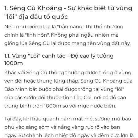
1. Séng Cù Khoáng - Sự khác biệt từ vùng
"lõi" địa đầu tổ quốc
Nếu như giống lúa là "bản năng" thì thổ nhưỡng
chính là "linh hồn". Không phải ngẫu nhiên mà
giống lúa Séng Cù lại được mang tên vùng đất này.
1.1. Vùng "Lõi" canh tác - Độ cao lý tưởng
1000m
Khác với Séng Cù thông thường được trồng ở vùng
ven đồi hoặc thung lũng thấp,
Séng Cù Khoáng
của
Bảo Minh bắt buộc phải được trồng tại vùng "lõi"
của các sườn đồi thuộc tỉnh Lào Cai, nơi có độ cao
trung bình trên 1000m so với mực nước biển.
Tại đây, khí hậu quanh năm mát mẻ, sương mù bao
phủ vào sáng sớm và nắng vàng rực rỡ vào ban
ngày. Sự chênh lệch nhiệt độ ngày và đêm cực lớn là