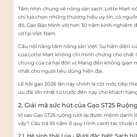
Tầm nhìn chung về nông sản sạch:
Lotte Mart nổ
chỉ lựa chọn những thương hiệu uy tín, có nguồn
đó,
Gạo Bảo Minh
với hơn 30 năm kinh nghiệm đ
cơ tại Việt Nam.
Cầu nối nâng tầm nông sản Việt:
Sự hiện diện c
của Lotte Mart không chỉ minh chứng cho chất 
chung của cả hai đơn vị: Mang đến không gian m
nhất cho người tiêu dùng hiện đại.
Lễ hội gạo 2026
lần này chính là cột mốc tiếp t
ưu đãi lớn nhất từ trước đến nay cho khách hàng
2. Giải mã sức hút của Gạo ST25 Ruộ
Vì sao
Gạo ST25 ruộng rươi
lại được mệnh danh l
vậy? Câu trả lời nằm ở quy trình canh tác thuận
2.1. Hệ sinh thái Lúa - Rươi đặc biệt: Sạch 