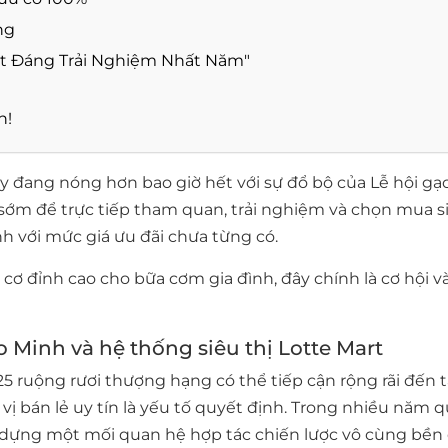
ng
Hot Đáng Trải Nghiệm Nhất Năm"
h!
này đang nóng hơn bao giờ hết với sự đổ bộ của
Lễ hội gạ
sớm để trực tiếp tham quan, trải nghiệm và chọn mua s
nh
với mức giá ưu đãi chưa từng có.
 đỉnh cao cho bữa cơm gia đình, đây chính là cơ hội v
o Minh và hệ thống siêu thị Lotte Mart
25 ruộng rươi thượng hạng
có thể tiếp cận rộng rãi đến 
vị bán lẻ uy tín là yếu tố quyết định. Trong nhiều năm q
y dựng một mối quan hệ hợp tác chiến lược vô cùng bền 