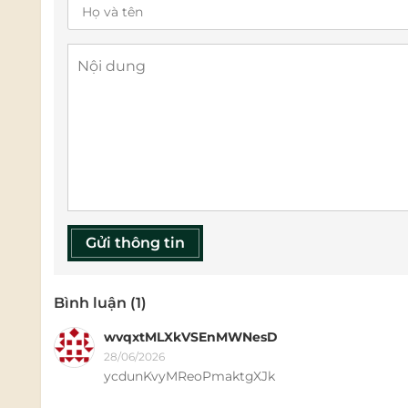
Gửi thông tin
Bình luận (1)
wvqxtMLXkVSEnMWNesD
28/06/2026
ycdunKvyMReoPmaktgXJk