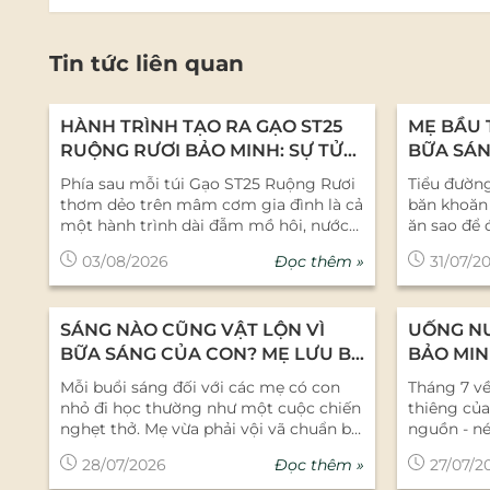
Tin tức liên quan
HÀNH TRÌNH TẠO RA GẠO ST25
MẸ BẦU 
RUỘNG RƯƠI BẢO MINH: SỰ TỬ
BỮA SÁN
TẾ TỪ NHỮNG CON NGƯỜI LÀM
CHÁO Y
Phía sau mỗi túi Gạo ST25 Ruộng Rươi
Tiểu đường
NGHỀ
DƯỠNG
thơm dẻo trên mâm cơm gia đình là cả
băn khoăn 
một hành trình dài đẫm mồ hôi, nước
ăn sao để 
mắt và sự tử tế của những con người
nhưng khô
Đọc thêm »
03/08/2026
31/07/2
làm nghề tại Nông sản Bảo Minh. Đó
đột ngột?
không chỉ là câu chuyện kinh doanh,
cùng rau c
mà là tình yêu gắn kết giữa doanh
thơm ngon,
SÁNG NÀO CŨNG VẬT LỘN VÌ
UỐNG N
nghiệp, người nông dân và hệ sinh thái
đường huyế
lúa - rươi tự nhiên. 1. Hành Trình ST25
soát đường
BỮA SÁNG CỦA CON? MẸ LƯU BÍ
BẢO MIN
Ruộng Rươi: Khi Lợi Nhuận Không Phải
Tắc Chọn 
QUYẾT 5 PHÚT NÀY NGAY!
VÀ TƯỞ
Mỗi buổi sáng đối với các mẹ có con
Tháng 7 v
Là Thước Đo Duy Nhất Trong ngành
Đường Thai
LIỆT SĨ
nhỏ đi học thường như một cuộc chiến
thiêng củ
làm nông nghiệp sạch, người ngoài
đường huy
nghẹt thở. Mẹ vừa phải vội vã chuẩn bị
nguồn - né
nhìn vào thường đặt câu hỏi: “Làm cái
hướng nhạ
đi làm, vừa phải hối thúc con dậy sớm,
ngàn đời c
nghề vất vả, phụ thuộc nhiều vào nắng
của các h
Đọc thêm »
28/07/2026
27/07/2
lại đau đầu suy nghĩ: "Sáng nay cho con
chung khô
mưa thế này, lợi nhuận được bao nhiêu
an toàn và