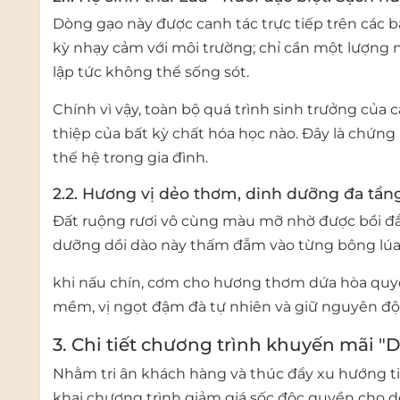
Dòng gạo này được canh tác trực tiếp trên các bã
kỳ nhạy cảm với môi trường; chỉ cần một lượng n
lập tức không thể sống sót.
Chính vì vậy, toàn bộ quá trình sinh trưởng của 
thiệp của bất kỳ chất hóa học nào. Đây là chứng
thế hệ trong gia đình.
2.2. Hương vị dẻo thơm, dinh dưỡng đa tần
Đất ruộng rươi vô cùng màu mỡ nhờ được bồi đắ
dưỡng dồi dào này thấm đẫm vào từng bông lúa, 
khi nấu chín, cơm cho hương thơm dứa hòa quy
mềm, vị ngọt đậm đà tự nhiên và giữ nguyên độ
3. Chi tiết chương trình khuyến mãi 
Nhằm tri ân khách hàng và thúc đẩy xu hướng t
khai chương trình giảm giá sốc độc quyền cho