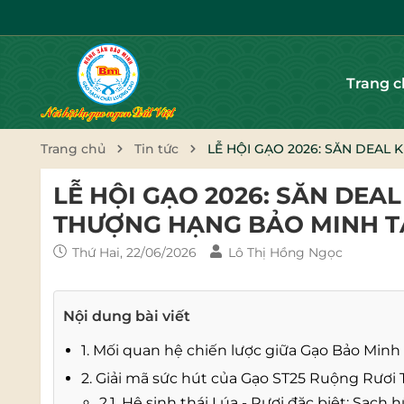
Trang 
Trang chủ
Tin tức
LỄ HỘI GẠO 2026: SĂN DEAL
LỄ HỘI GẠO 2026: SĂN DEA
THƯỢNG HẠNG BẢO MINH T
Thứ Hai, 22/06/2026
Lô Thị Hồng Ngọc
Nội dung bài viết
1. Mối quan hệ chiến lược giữa Gạo Bảo Minh 
2. Giải mã sức hút của Gạo ST25 Ruộng Rươ
2.1. Hệ sinh thái Lúa - Rươi đặc biệt: Sạch