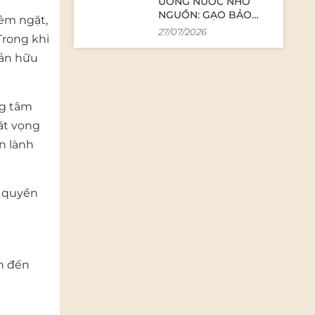
UỐNG NƯỚC NHỚ
NGUỒN: GẠO BẢO
iêm ngặt,
MINH & THĂNG LONG
27/07/2026
Trong khi
TRI ÂN VÀ TƯỞNG NHỚ
CÁC ANH HÙNG LIỆT SĨ
sản hữu
ng tâm
át vọng
n lành
c quyền
n đến