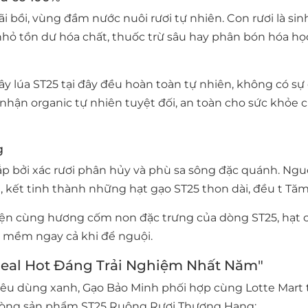
i bồi, vùng đầm nước nuôi rươi tự nhiên. Con rươi là sin
hỏ tồn dư hóa chất, thuốc trừ sâu hay phân bón hóa học
cây lúa ST25 tại đây đều hoàn toàn tự nhiên, không có sự
 nhận organic tự nhiên tuyệt đối, an toàn cho sức khỏe 
g
p bởi xác rươi phân hủy và phù sa sông đặc quánh. Ng
kết tinh thành những hạt gạo ST25 thon dài, đều t Tăm
ện cùng hương cốm non đặc trưng của dòng ST25, hạt
 mềm ngay cả khi để nguội.
"Deal Hot Đáng Trải Nghiệm Nhất Năm"
iêu dùng xanh, Gạo Bảo Minh phối hợp cùng Lotte Mart 
 dòng sản phẩm ST25 Ruộng Rươi Thượng Hạng: