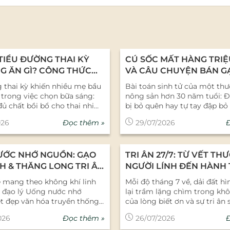
TIỂU ĐƯỜNG THAI KỲ
CÚ SỐC MẤT HÀNG TRIỆ
G ĂN GÌ? CÔNG THỨC
VÀ CÂU CHUYỆN BÁN G
ẾN MẠCH TÔM DINH
4.0: KHI CEO TRỰC TIẾP
 thai kỳ khiến nhiều mẹ bầu
Bài toán sinh tử của một th
LIVESTREAM
trong việc chọn bữa sáng:
nông sản hơn 30 năm tuổi: Đ
đủ chất bồi bổ cho thai nhi
bị bỏ quên hay tự tay đập bỏ
ng làm đường huyết tăng
quang cũ để sinh ra một lần
Đọc thêm »
026
29/07/2026
 Cháo yến mạch tôm nấu
chuyện thực chiến đầy xươn
ủ là giải pháp điểm tâm
được Tổng Giám đốc Bùi Thị
 giàu chất xơ, có chỉ số
chia sẻ tại Hội thảo do Báo 
ƯỚC NHỚ NGUỒN: GẠO
TRI ÂN 27/7: TỪ VẾT TH
t (GI) thấp, giúp mẹ kiểm
thương tổ chức. Sáng ngày 2
 huyết hiệu quả. 1. Nguyên
tại Hội thảo "Ngành thực ph
H & THĂNG LONG TRI ÂN
NGƯỜI LÍNH ĐẾN HÀNH 
Bữa Sáng Cho Mẹ Bầu Tiểu
hàng tiêu dùng nhanh (FMCG
NG NHỚ CÁC ANH HÙNG
NĂM GẠO BẢO MINH
ề mang theo không khí linh
Mỗi độ tháng 7 về, dải đất hì
 Kỳ Trong thai kỳ, chỉ số
làn sóng tiêu dùng xanh và 
a đạo lý Uống nước nhớ
lại trầm lặng chìm trong kh
ết buổi sáng thường có xu
số", không khí hội trường như
t đẹp văn hóa truyền thống
của lòng biết ơn và sự tri ân 
y cảm hơn do sự thay đổi
trước những chia sẻ thẳng th
ủa dân tộc Việt Nam. Hòa
Tháng 7 tháng của những ngọ
ormone. Do đó, một bữa sáng
diện gạo Bảo Minh. Không p
Đọc thêm »
026
26/07/2026
ng khí nghẹn ngào và tự hào
ân thắp sáng các nghĩa trang l
 đủ chất cho mẹ bầu bị đái
biểu đồ tăng trưởng đẹp mắ