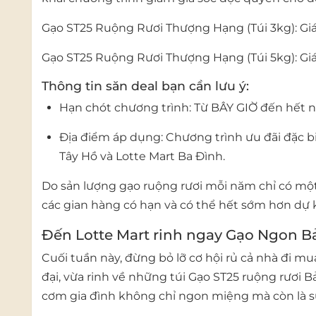
Gạo ST25 Ruộng Rươi Thượng Hạng (Túi 3kg):
Giá
Gạo ST25 Ruộng Rươi Thượng Hạng (Túi 5kg):
Gi
Thông tin săn deal bạn cần lưu ý:
Hạn chót chương trình:
Từ BÂY GIỜ đến hết 
Địa điểm áp dụng:
Chương trình ưu đãi đặc bi
Tây Hồ
và
Lotte Mart Ba Đình
.
Do sản lượng gạo ruộng rươi mỗi năm chỉ có một
các gian hàng có hạn và có thể hết sớm hơn dự k
Đến Lotte Mart rinh ngay Gạo Ngon B
Cuối tuần này, đừng bỏ lỡ cơ hội rủ cả nhà đi mu
đại, vừa rinh về những túi
Gạo ST25 ruộng rươi B
cơm gia đình không chỉ ngon miệng mà còn là s