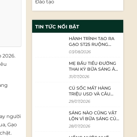
Đào tạo
TIN TỨC NỔI BẬT
HÀNH TRÌNH TẠO RA
GẠO ST25 RUỘNG
RƯƠI BẢO MINH: SỰ TỬ
03/08/2026
o 2026
.
TẾ TỪ NHỮNG CON
NGƯỜI LÀM NGHỀ
MẸ BẦU TIỂU ĐƯỜNG
iêu
THAI KỲ BỮA SÁNG ĂN
GÌ? CÔNG THỨC CHÁO
31/07/2026
YẾN MẠCH TÔM DINH
àng
DƯỠNG
CÚ SỐC MẤT HÀNG
TRIỆU USD VÀ CÂU
CHUYỆN BÁN GẠO
29/07/2026
THỜI 4.0: KHI CEO
TRỰC TIẾP LIVESTREAM
SÁNG NÀO CŨNG VẬT
tay người
LỘN VÌ BỮA SÁNG CỦA
ua, Gạo
CON? MẸ LƯU BÍ
28/07/2026
QUYẾT 5 PHÚT NÀY
chặt.
NGAY!