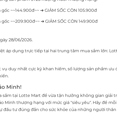
 gốc ~~144.900đ~~ ➔
GIẢM SỐC CÒN 105.900đ
á gốc ~~209.900đ~~ ➔
GIẢM SỐC CÒN 149.900đ
ngày
28/06/2026
.
ệt áp dụng trực tiếp tại hai trung tâm mua sắm lớn:
Lot
 vụ duy nhất cực kỳ khan hiếm, số lượng sản phẩm ưu đ
iến.
ảo Minh!
a sắm tại Lotte Mart để vừa tận hưởng không gian giải tr
ảo Minh
thượng hạng với mức giá "siêu yêu". Hãy để mỗi
ự đầu tư đúng đắn cho sức khỏe của những người thân