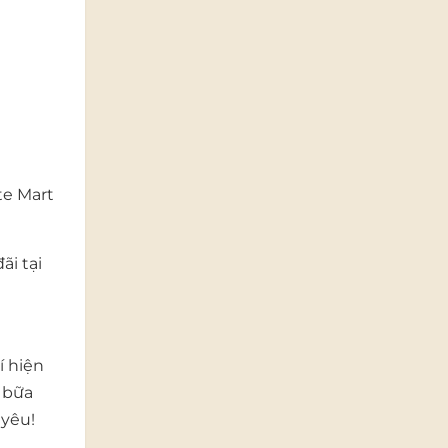
te Mart
ãi tại
í hiện
 bữa
 yêu!