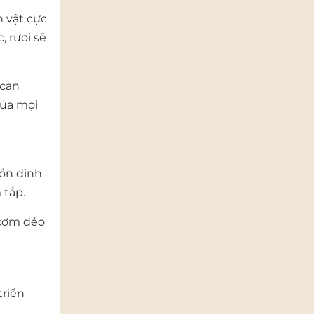
h vật cực
, rươi sẽ
 can
của mọi
uồn dinh
 tắp.
 cơm dẻo
triển