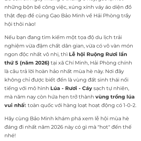
những bộn bề công việc, xúng xính váy áo diện đồ
thật đẹp để cùng Gạo Bảo Minh về Hải Phòng trẩy
hội thôi nào!
Nếu bạn đang tìm kiếm một tọa độ du lịch trải
nghiệm vừa đậm chất dân gian, vừa có vô vàn món
ngon độc nhất vô nhị, thì
Lễ hội Ruộng Rươi lần
thứ 5 (năm 2026)
tại xã Chí Minh, Hải Phòng chính
là câu trả lời hoàn hảo nhất mùa hè này. Nơi đây
không chỉ được biết đến là vùng đất sinh thái nổi
tiếng với mô hình
Lúa - Rươi - Cáy
sạch tự nhiên,
mà năm nay còn hứa hẹn trở thành
vùng trồng lúa
vui nhấ
t toàn quốc
với hàng loạt hoạt động có 1-0-2.
Hãy cùng Bảo Minh khám phá xem lễ hội mùa hè
đáng đi nhất năm 2026 này có gì mà "hot" đến thế
nhé!