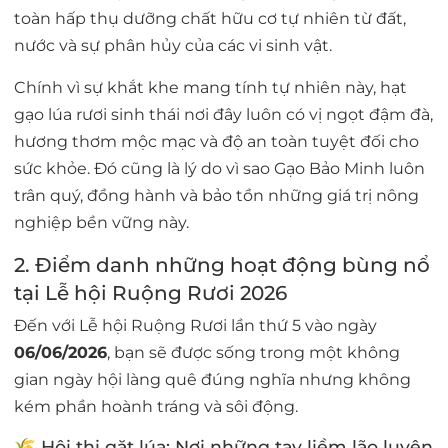
toàn hấp thụ dưỡng chất hữu cơ tự nhiên từ đất,
nước và sự phân hủy của các vi sinh vật.
Chính vì sự khắt khe mang tính tự nhiên này, hạt
gạo lúa rươi sinh thái nơi đây luôn có vị ngọt đậm đà,
hương thơm mộc mạc và độ an toàn tuyệt đối cho
sức khỏe. Đó cũng là lý do vì sao Gạo Bảo Minh luôn
trân quý, đồng hành và bảo tồn những giá trị nông
nghiệp bền vững này.
2. Điểm danh những hoạt động bùng nổ
tại Lễ hội Ruộng Rươi 2026
Đến với Lễ hội Ruộng Rươi lần thứ 5 vào ngày
06/06/2026
, bạn sẽ được sống trong một không
gian ngày hội làng quê đúng nghĩa nhưng không
kém phần hoành tráng và sôi động.
🌾 Hội thi gặt lúa: Nơi những tay liềm lão luyện