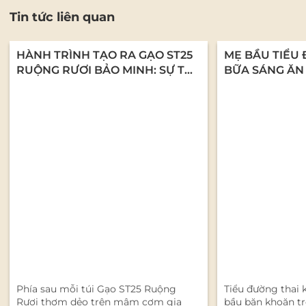
Tin tức liên quan
HÀNH TRÌNH TẠO RA GẠO ST25
MẸ BẦU TIỂU 
RUỘNG RƯƠI BẢO MINH: SỰ TỬ
BỮA SÁNG ĂN
TẾ TỪ NHỮNG CON NGƯỜI LÀM
CHÁO YẾN MẠ
NGHỀ
DƯỠNG
Phía sau mỗi túi Gạo ST25 Ruộng
Tiểu đường thai 
Rươi thơm dẻo trên mâm cơm gia
bầu băn khoăn t