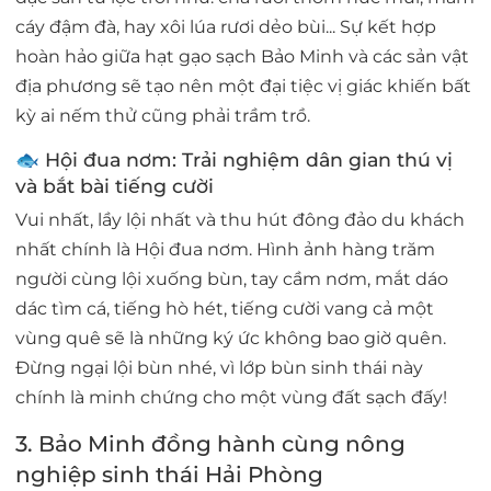
cáy đậm đà, hay xôi lúa rươi dẻo bùi... Sự kết hợp
hoàn hảo giữa hạt gạo sạch Bảo Minh và các sản vật
địa phương sẽ tạo nên một đại tiệc vị giác khiến bất
kỳ ai nếm thử cũng phải trầm trồ.
🐟 Hội đua nơm: Trải nghiệm dân gian thú vị
và bắt bài tiếng cười
Vui nhất, lầy lội nhất và thu hút đông đảo du khách
nhất chính là Hội đua nơm. Hình ảnh hàng trăm
người cùng lội xuống bùn, tay cầm nơm, mắt dáo
dác tìm cá, tiếng hò hét, tiếng cười vang cả một
vùng quê sẽ là những ký ức không bao giờ quên.
Đừng ngại lội bùn nhé, vì lớp bùn sinh thái này
chính là minh chứng cho một vùng đất sạch đấy!
3. Bảo Minh đồng hành cùng nông
nghiệp sinh thái Hải Phòng