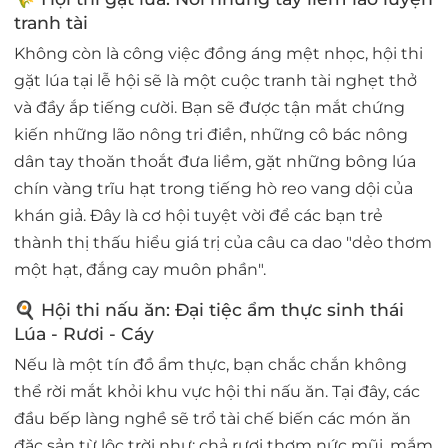
tranh tài
Không còn là công việc đồng áng mệt nhọc, hội thi
gặt lúa tại lễ hội sẽ là một cuộc tranh tài nghẹt thở
và đầy ắp tiếng cười. Bạn sẽ được tận mắt chứng
kiến những lão nông tri điền, những cô bác nông
dân tay thoăn thoắt đưa liềm, gặt những bông lúa
chín vàng trĩu hạt trong tiếng hò reo vang dội của
khán giả. Đây là cơ hội tuyệt vời để các bạn trẻ
thành thị thấu hiểu giá trị của câu ca dao "dẻo thơm
một hạt, đắng cay muôn phần".
🍳 Hội thi nấu ăn: Đại tiệc ẩm thực sinh thái
Lúa - Rươi - Cáy
Nếu là một tín đồ ẩm thực, bạn chắc chắn không
thể rời mắt khỏi khu vực hội thi nấu ăn. Tại đây, các
đầu bếp làng nghề sẽ trổ tài chế biến các món ăn
đặc sản từ lộc trời như: chả rươi thơm nức mũi, mắm