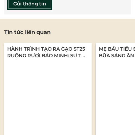
Gửi thông tin
Tin tức liên quan
HÀNH TRÌNH TẠO RA GẠO ST25
MẸ BẦU TIỂU 
RUỘNG RƯƠI BẢO MINH: SỰ TỬ
BỮA SÁNG ĂN
TẾ TỪ NHỮNG CON NGƯỜI LÀM
CHÁO YẾN MẠ
NGHỀ
DƯỠNG