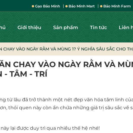
Gạo Bảo Minh
Bảo Minh Mart
Bảo Minh Farm
chủ
Giới thiệu
Sản phẩm
Tin tức
Liên 
 CHAY VÀO NGÀY RẰM VÀ MÙNG 1? Ý NGHĨA SÂU SẮC CHO THÂN
 ĂN CHAY VÀO NGÀY RẰM VÀ MÙ
- TÂM - TRÍ
g từ lâu đã trở thành một nét đẹp văn hóa tâm linh củ
đơn, thói quen này còn ẩn chứa những giá trị sâu sắc về 
 này lại được duy trì qua nhiều thế hệ nhé!