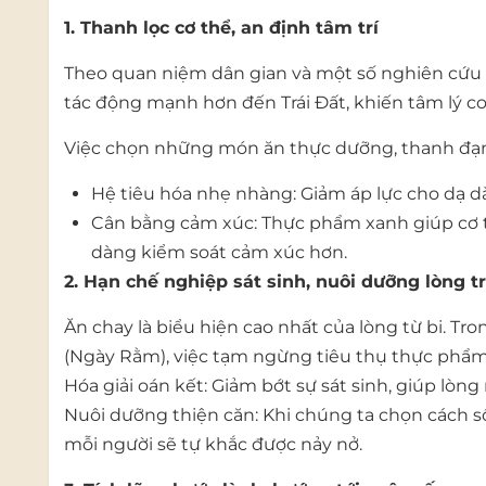
1. Thanh lọc cơ thể, an định tâm trí
Theo quan niệm dân gian và một số nghiên cứu 
tác động mạnh hơn đến Trái Đất, khiến tâm lý c
Việc chọn những món ăn thực dưỡng, thanh đạm t
Hệ tiêu hóa nhẹ nhàng: Giảm áp lực cho dạ d
Cân bằng cảm xúc: Thực phẩm xanh giúp cơ thể
dàng kiểm soát cảm xúc hơn.
2. Hạn chế nghiệp sát sinh, nuôi dưỡng lòng t
Ăn chay là biểu hiện cao nhất của lòng từ bi. T
(Ngày Rằm), việc tạm ngừng tiêu thụ thực phẩm 
Hóa giải oán kết: Giảm bớt sự sát sinh, giúp lò
Nuôi dưỡng thiện căn: Khi chúng ta chọn cách số
mỗi người sẽ tự khắc được nảy nở.