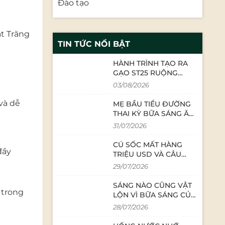
Đào tạo
t Trăng
TIN TỨC NỔI BẬT
HÀNH TRÌNH TẠO RA
GẠO ST25 RUỘNG
RƯƠI BẢO MINH: SỰ TỬ
03/08/2026
TẾ TỪ NHỮNG CON
NGƯỜI LÀM NGHỀ
và dễ
MẸ BẦU TIỂU ĐƯỜNG
THAI KỲ BỮA SÁNG ĂN
GÌ? CÔNG THỨC CHÁO
31/07/2026
YẾN MẠCH TÔM DINH
DƯỠNG
CÚ SỐC MẤT HÀNG
đầy
TRIỆU USD VÀ CÂU
CHUYỆN BÁN GẠO
29/07/2026
THỜI 4.0: KHI CEO
TRỰC TIẾP LIVESTREAM
SÁNG NÀO CŨNG VẬT
 trong
LỘN VÌ BỮA SÁNG CỦA
CON? MẸ LƯU BÍ
28/07/2026
QUYẾT 5 PHÚT NÀY
NGAY!