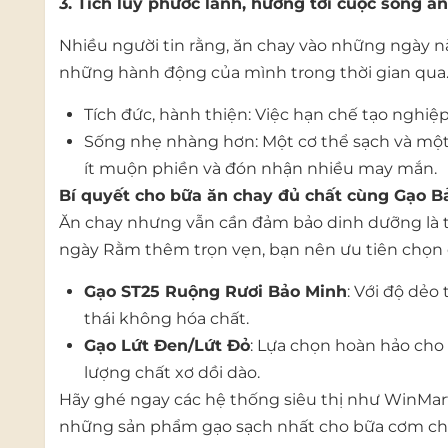
3. Tích lũy phước lành, hướng tới cuộc sống a
Nhiều người tin rằng, ăn chay vào những ngày này
những hành động của mình trong thời gian qua
Tích đức, hành thiện: Việc hạn chế tạo nghiệp
Sống nhẹ nhàng hơn: Một cơ thể sạch và một 
ít muộn phiền và đón nhận nhiều may mắn.
Bí quyết cho bữa ăn chay đủ chất cùng Gạo B
Ăn chay nhưng vẫn cần đảm bảo dinh dưỡng là ti
ngày Rằm thêm trọn vẹn, bạn nên ưu tiên chọn cá
Gạo ST25 Ruộng Rươi Bảo Minh
: Với độ dẻ
thái không hóa chất.
Gạo Lứt Đen/Lứt Đỏ
: Lựa chọn hoàn hảo cho
lượng chất xơ dồi dào.
Hãy ghé ngay các hệ thống siêu thị như WinMart
những sản phẩm gạo sạch nhất cho bữa cơm cha