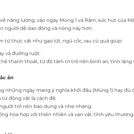
về năng lượng, vào ngày Mùng 1 và Rằm, sức hút của Mặ
on người dễ dao động và nóng nảy hơn.
ừ thực vật như gạo lứt, ngũ cốc, rau củ quả giúp:
ày và đường ruột.
 thanh thoát, từ đó tâm trí trở nên bình an, tĩnh lặng 
rắc ẩn
rong những ngày mang ý nghĩa khởi đầu (Mùng 1) hay đủ 
từ động vật là cách để:
ng người trở nên bao dung và nhẹ nhàng.
ng hòa hợp với thiên nhiên và vạn vật, tình yêu thương