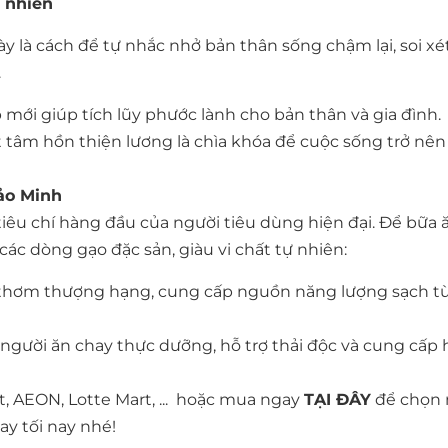
n nhiên
 là cách để tự nhắc nhở bản thân sống chậm lại, soi xét
.
 mới giúp tích lũy phước lành cho bản thân và gia đình.
tâm hồn thiện lương là chìa khóa để cuộc sống trở nên
ảo Minh
êu chí hàng đầu của người tiêu dùng hiện đại. Để bữa 
c dòng gạo đặc sản, giàu vi chất tự nhiên:
o thơm thượng hạng, cung cấp nguồn năng lượng sạch từ
 người ăn chay thực dưỡng, hỗ trợ thải độc và cung cấp
, AEON, Lotte Mart, ... hoặc mua ngay
TẠI ĐÂY
để chọn
y tối nay nhé!