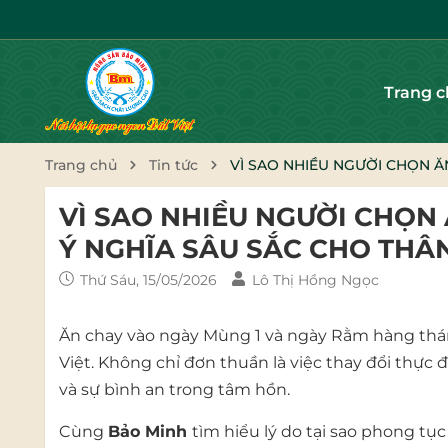
Trang 
Trang chủ
Tin tức
VÌ SAO NHIỀU NGƯỜI CHỌN ĂN
VÌ SAO NHIỀU NGƯỜI CHỌN
Ý NGHĨA SÂU SẮC CHO THÂN 
Thứ Sáu, 15/05/2026
Lô Thị Hồng Ngọc
Ăn chay vào ngày Mùng 1 và ngày Rằm hàng thán
Việt. Không chỉ đơn thuần là việc thay đổi thực 
và sự bình an trong tâm hồn.
Cùng
Bảo Minh
tìm hiểu lý do tại sao phong tục