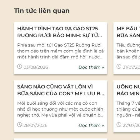
Tin tức liên quan
HÀNH TRÌNH TẠO RA GẠO ST25
MẸ BẦU 
RUỘNG RƯƠI BẢO MINH: SỰ TỬ
BỮA SÁN
TẾ TỪ NHỮNG CON NGƯỜI LÀM
CHÁO Y
Phía sau mỗi túi Gạo ST25 Ruộng Rươi
Tiểu đường
NGHỀ
DƯỠNG
thơm dẻo trên mâm cơm gia đình là cả
băn khoăn 
một hành trình dài đẫm mồ hôi, nước
ăn sao để 
mắt và sự tử tế của những con người
nhưng khô
Đọc thêm »
03/08/2026
31/07/2
làm nghề tại Nông sản Bảo Minh. Đó
đột ngột?
không chỉ là câu chuyện kinh doanh,
cùng rau c
mà là tình yêu gắn kết giữa doanh
thơm ngon,
SÁNG NÀO CŨNG VẬT LỘN VÌ
UỐNG N
nghiệp, người nông dân và hệ sinh thái
đường huyế
lúa - rươi tự nhiên. 1. Hành Trình ST25
soát đường
BỮA SÁNG CỦA CON? MẸ LƯU BÍ
BẢO MIN
Ruộng Rươi: Khi Lợi Nhuận Không Phải
Tắc Chọn 
QUYẾT 5 PHÚT NÀY NGAY!
VÀ TƯỞ
Mỗi buổi sáng đối với các mẹ có con
Tháng 7 v
Là Thước Đo Duy Nhất Trong ngành
Đường Thai
LIỆT SĨ
nhỏ đi học thường như một cuộc chiến
thiêng củ
làm nông nghiệp sạch, người ngoài
đường huy
nghẹt thở. Mẹ vừa phải vội vã chuẩn bị
nguồn - né
nhìn vào thường đặt câu hỏi: “Làm cái
hướng nhạ
đi làm, vừa phải hối thúc con dậy sớm,
ngàn đời c
nghề vất vả, phụ thuộc nhiều vào nắng
của các h
Đọc thêm »
28/07/2026
27/07/2
lại đau đầu suy nghĩ: "Sáng nay cho con
chung khô
mưa thế này, lợi nhuận được bao nhiêu
an toàn và
ăn gì vừa nhanh, vừa đủ chất mà con
của cả nư
mà lại tâm huyết đến vậy?” Đúng vậy,
tháo đường
không chán?" Đừng quá lo lắng! Chỉ với
binh - Liệt