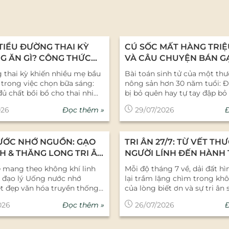
TIỂU ĐƯỜNG THAI KỲ
CÚ SỐC MẤT HÀNG TRIỆ
G ĂN GÌ? CÔNG THỨC
VÀ CÂU CHUYỆN BÁN G
ẾN MẠCH TÔM DINH
4.0: KHI CEO TRỰC TIẾP
 thai kỳ khiến nhiều mẹ bầu
Bài toán sinh tử của một th
LIVESTREAM
trong việc chọn bữa sáng:
nông sản hơn 30 năm tuổi: Đ
đủ chất bồi bổ cho thai nhi
bị bỏ quên hay tự tay đập bỏ
ng làm đường huyết tăng
quang cũ để sinh ra một lần
Đọc thêm »
026
29/07/2026
 Cháo yến mạch tôm nấu
chuyện thực chiến đầy xươn
ủ là giải pháp điểm tâm
được Tổng Giám đốc Bùi Thị
 giàu chất xơ, có chỉ số
chia sẻ tại Hội thảo do Báo 
ƯỚC NHỚ NGUỒN: GẠO
TRI ÂN 27/7: TỪ VẾT TH
t (GI) thấp, giúp mẹ kiểm
thương tổ chức. Sáng ngày 2
 huyết hiệu quả. 1. Nguyên
tại Hội thảo "Ngành thực ph
H & THĂNG LONG TRI ÂN
NGƯỜI LÍNH ĐẾN HÀNH 
Bữa Sáng Cho Mẹ Bầu Tiểu
hàng tiêu dùng nhanh (FMCG
NG NHỚ CÁC ANH HÙNG
NĂM GẠO BẢO MINH
ề mang theo không khí linh
Mỗi độ tháng 7 về, dải đất hì
 Kỳ Trong thai kỳ, chỉ số
làn sóng tiêu dùng xanh và 
a đạo lý Uống nước nhớ
lại trầm lặng chìm trong kh
ết buổi sáng thường có xu
số", không khí hội trường như
t đẹp văn hóa truyền thống
của lòng biết ơn và sự tri ân 
y cảm hơn do sự thay đổi
trước những chia sẻ thẳng th
ủa dân tộc Việt Nam. Hòa
Tháng 7 tháng của những ngọ
ormone. Do đó, một bữa sáng
diện gạo Bảo Minh. Không p
Đọc thêm »
026
26/07/2026
ng khí nghẹn ngào và tự hào
ân thắp sáng các nghĩa trang l
 đủ chất cho mẹ bầu bị đái
biểu đồ tăng trưởng đẹp mắ
ớc hướng tới Ngày Thương
tháng của những vết thương
 thai kỳ cần tuân thủ các
phải những thuật ngữ công
 sĩ 27/7, tập thể Gạo Bảo Minh
tranh vẫn âm thầm nhức nhố